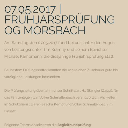
07.05.2017 |
FRÜHJARSPRÜFUNG
OG MORSBACH
Am Samstag den 07.05.2017 fand bei uns, unter den Augen
von Leistungsrichter Tim Kramny und seinem Beirichter
Michael Kampmann, die diesjährige Frühjahrsprüfung statt.
Bei bestem Prüfungswetter konnten die zahlreichen Zuschauer gute bis
vorzügliche Leistungen bewundern.
Die Prüfungsleitung übernahm unser Schriftwart H.J Stangier (Zappi), für
das Fährtenlegen war Volker Schmallenbach verantwortlich. Als Helfer
im Schutzdienst waren Sascha Kempf und Volker Schmallenbach im
Einsatz.
Folgende Teams absolvierten die
Begleithundprüfung
: