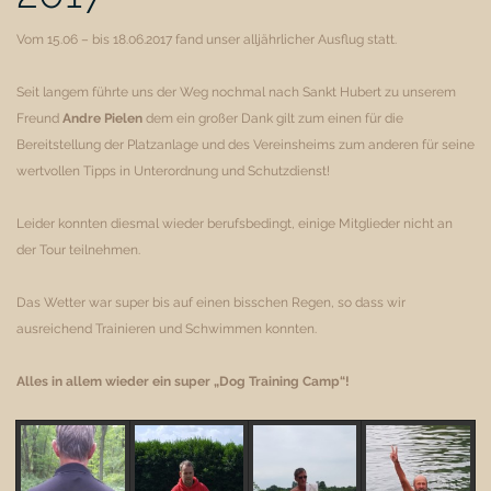
Vom 15.06 – bis 18.06.2017 fand unser alljährlicher Ausflug statt.
Seit langem führte uns der Weg nochmal nach Sankt Hubert zu unserem
Freund
Andre Pielen
dem ein großer Dank gilt zum einen für die
Bereitstellung der Platzanlage und des Vereinsheims zum anderen für seine
wertvollen Tipps in Unterordnung und Schutzdienst!
Leider konnten diesmal wieder berufsbedingt, einige Mitglieder nicht an
der Tour teilnehmen.
Das Wetter war super bis auf einen bisschen Regen, so dass wir
ausreichend Trainieren und Schwimmen konnten.
Alles in allem wieder ein super „Dog Training Camp“!