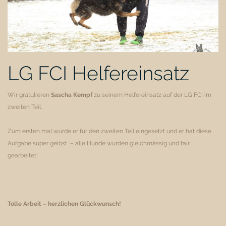
LG FCI Helfereinsatz
Wir gratulieren
Sascha Kempf
zu seinem Helfereinsatz auf der LG FCI im
zweiten Teil.
Zum ersten mal wurde er für den zweiten Teil eingesetzt und er hat diese
Aufgabe super gelöst – alle Hunde wurden gleichmässig und fair
gearbeitet!
Tolle Arbeit – herzlichen Glückwunsch!