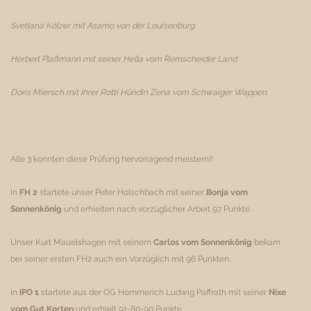
Svetlana Kölzer mit Asamo von der Louisenburg
Herbert Plaßmann mit seiner Hella vom Remscheider Land
Doris Miersch mit ihrer Rotti Hündin Zena vom Schwaiger Wappen
Alle 3 konnten diese Prüfung hervorragend meistern!!
In
FH 2
startete unser Peter Holschbach mit seiner
Bonja vom
Sonnenkönig
und erhielten nach vorzüglicher Arbeit 97 Punkte.
Unser Kurt Mauelshagen mit seinem
Carlos vom Sonnenkönig
bekam
bei seiner ersten FH2 auch ein Vorzüglich mit 96 Punkten.
In
IPO 1
startete aus der OG Hommerich Ludwig Paffrath mit seiner
Nixe
vom Gut Korten
und erhielt 91-80-90 Punkte.