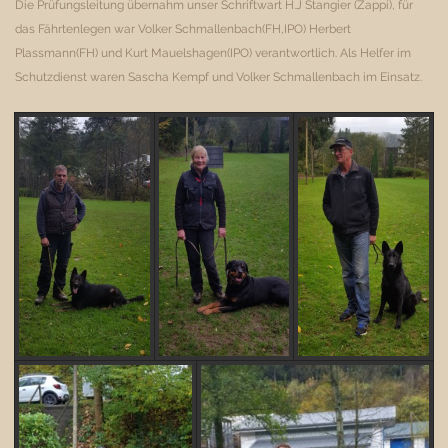
Die Prüfungsleitung übernahm unser Schriftwart H.J Stangier (Zappi), für
das Fährtenlegen war Volker Schmallenbach(FH,IPO) Herbert
Plassmann(FH) und Kurt Mauelshagen(IPO) verantwortlich. Als Helfer im
Schutzdienst waren Sascha Kempf und Volker Schmallenbach im Einsatz.