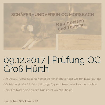
09.12.2017 | Prüfung OG
Groß Hürth
Am 09.12.17 führte Sascha Kempf seinen Fight von der weißen Elster auf der
OG Prüfung in Groß Hürth. Mit 97/93/94 konnte er unter Leistungsrichter
Horst Prellwitz seine zweite Quali zur LGA 2018 holen!
Herzlichen Glückwunsch!