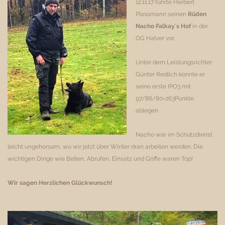
12.11.17 führte Herbert
Plassmann seinen
Rüden
Nacho Falkay´s Hof
in der
OG Halver vor.
Unter dem Leistungsrichter
Günter Redlich konnte er
seine erste IPO3 mit
97/86/80=263Punkte
ablegen .
Nacho war im Schutzdienst
leicht ungehorsam, wo wir jetzt über Winter dran arbeiten werden. Die
wichtigen Dinge wie Bellen, Abrufen, Einsatz und Griffe waren Top!
Wir sagen Herzlichen Glückwunsch!