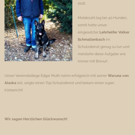
statt.
Meldezahl lag bei 40 Hunden,
somit hatte unser
eingesetzter
Lehrhelfer Volker
Schmallenbach
im
Schutzdienst genug zu tun und
meisterte diese Aufgabe wie
immer mit Bravur!
Unser Vereinskollege Edgar Muth nahm erfolgreich mit seiner
Waruna von
Alaska
teil, zeigte einen Top Schutzdienst und bekam einen super
Körbericht!
Wir sagen Herzlichen Glückwunsch!