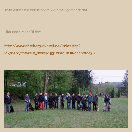
Tolle Aktion die den Kindern viel Spaß gemacht hat!
Hier noch mehr Bilder:
http://www.oberberg-aktuell.de/index.php?
id=70&tx_ttnews[tt_news]=193128&cHash=c4a8bfae38