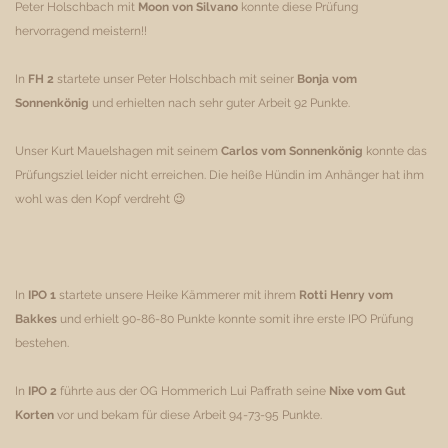
Peter Holschbach mit
Moon von Silvano
konnte diese Prüfung
hervorragend meistern!!
In
FH 2
startete unser Peter Holschbach mit seiner
Bonja vom
Sonnenkönig
und erhielten nach sehr guter Arbeit 92 Punkte.
Unser Kurt Mauelshagen mit seinem
Carlos vom Sonnenkönig
konnte das
Prüfungsziel leider nicht erreichen. Die heiße Hündin im Anhänger hat ihm
wohl was den Kopf verdreht 😉
In
IPO 1
startete unsere Heike Kämmerer mit ihrem
Rotti Henry vom
Bakkes
und erhielt 90-86-80 Punkte konnte somit ihre erste IPO Prüfung
bestehen.
In
IPO 2
führte aus der OG Hommerich Lui Paffrath seine
Nixe vom Gut
Korten
vor und bekam für diese Arbeit 94-73-95 Punkte.