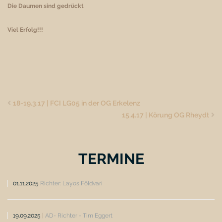
Die Daumen sind gedrückt
Viel Erfolg!!!
18-19.3.17 | FCI LG05 in der OG Erkelenz
15.4.17 | Körung OG Rheydt
TERMINE
01.11.2025
Richter: Layos Földvari
19.09.2025
|
AD- Richter - Tim Eggert