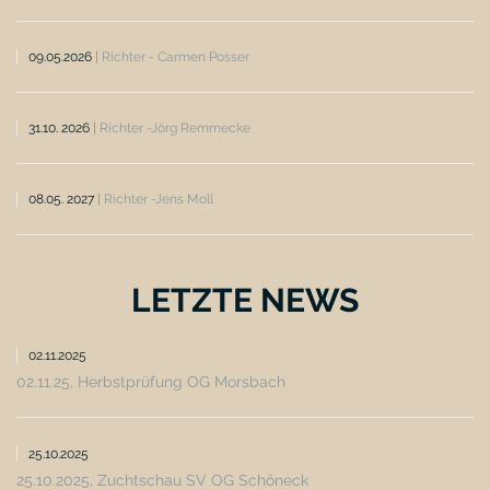
09.05.2026
|
Richter - Carmen Posser
31.10. 2026
|
Richter -Jörg Remmecke
08.05. 2027
|
Richter -Jens Moll
LETZTE NEWS
02.11.2025
02.11.25, Herbstprüfung OG Morsbach
25.10.2025
25.10.2025, Zuchtschau SV OG Schöneck