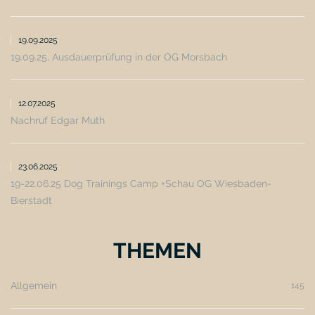
19.09.2025
19.09.25, Ausdauerprüfung in der OG Morsbach
12.07.2025
Nachruf Edgar Muth
23.06.2025
19-22.06.25 Dog Trainings Camp +Schau OG Wiesbaden-
Bierstadt
THEMEN
Allgemein
145