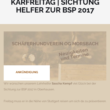
KARFREITAG | SICHTUNG
HELFER ZUR BSP 2017
ANKÜNDIGUNG
Wir wünschen unserem Lehrhelfer
Sascha Kempf
viel Glück bei der
Sichtung zur BSP 2017 in Oberhausen.
Freitag muss er in die Nähe von Stuttgart reisen um sich da zu präsentieren.