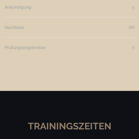
Ankündigung
5
Nachlese
168
Prüfungsergebnisse
8
TRAININGSZEITEN