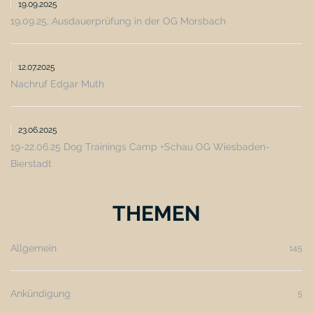
19.09.2025
19.09.25, Ausdauerprüfung in der OG Morsbach
12.07.2025
Nachruf Edgar Muth
23.06.2025
19-22.06.25 Dog Trainings Camp +Schau OG Wiesbaden-
Bierstadt
THEMEN
Allgemein
145
Ankündigung
5