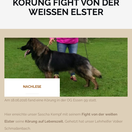
KÖRUNG FIGHT VON DER
WEISSEN ELSTER
NACHLESE
Am 18.06.2016 fand eine Körung in der OG Essen 99 statt.
Hier erreichte unser Sascha Kempf mit seinem
Fight von der weißen
Elster
seine
Körung auf Lebenszeit.
Gehetzt hat unser Lehrhelfer Volker
Schmallenbach.