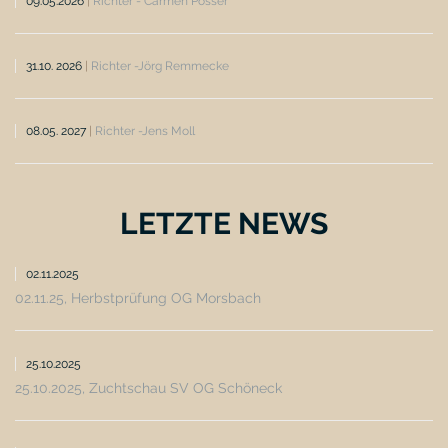
09.05.2026
|
Richter - Carmen Posser
31.10. 2026
|
Richter -Jörg Remmecke
08.05. 2027
|
Richter -Jens Moll
LETZTE NEWS
02.11.2025
02.11.25, Herbstprüfung OG Morsbach
25.10.2025
25.10.2025, Zuchtschau SV OG Schöneck