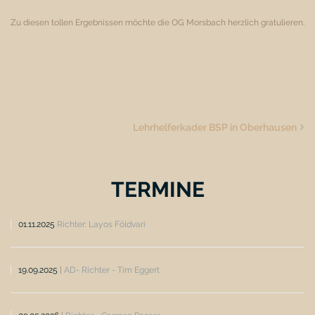
Zu diesen tollen Ergebnissen möchte die OG Morsbach herzlich gratulieren.
Lehrhelferkader BSP in Oberhausen
TERMINE
01.11.2025
Richter: Layos Földvari
19.09.2025
|
AD- Richter - Tim Eggert