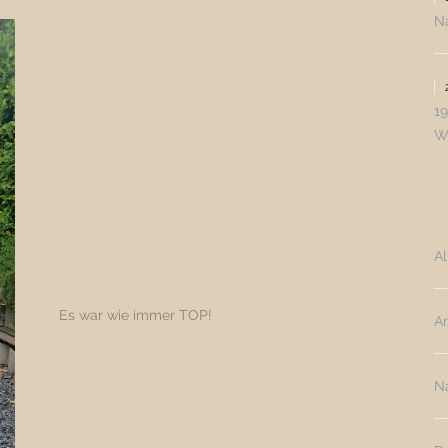
N
1
W
A
Es war wie immer TOP!
A
N