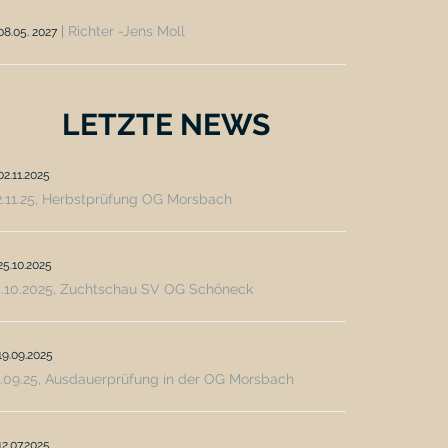
|
Richter -Jens Moll
08.05. 2027
LETZTE NEWS
02.11.2025
2.11.25, Herbstprüfung OG Morsbach
25.10.2025
5.10.2025, Zuchtschau SV OG Schöneck
19.09.2025
.09.25, Ausdauerprüfung in der OG Morsbach
12.07.2025