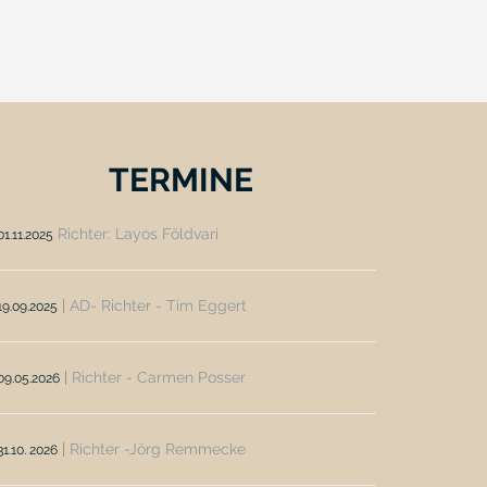
TERMINE
Richter: Layos Földvari
01.11.2025
|
AD- Richter - Tim Eggert
19.09.2025
|
Richter - Carmen Posser
09.05.2026
|
Richter -Jörg Remmecke
31.10. 2026