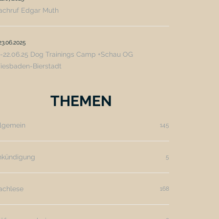
achruf Edgar Muth
23.06.2025
9-22.06.25 Dog Trainings Camp +Schau OG
iesbaden-Bierstadt
THEMEN
llgemein
145
nkündigung
5
achlese
168