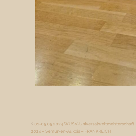
01-05.05.2024 WUSV-Universalweltmeisterschaft
2024 – Semur-en-Auxois – FRANKREICH