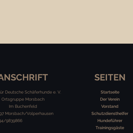
ANSCHRIFT
SEITEN
für Deutsche Schäferhunde e. V.
Startseite
Ortsgruppe Morsbach
Der Verein
Im Buchenfeld
Vorstand
97 Morsbach/Volperhausen
Schutzdiensthelfer
294/9839866
Hundeführer
Trainingsgäste