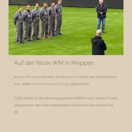
Auf der Wusv WM in Meppen
waren wir auch vertreten da Sascha im Kader des Helferteams
war, leider ist er nicht zum Einsatz gekommen.
Dafür durfte er bei den eingesetzten Helfern noch seinen Frodo
präsentieren der einen bleibenden Eindruck hinter lassen hat
😉