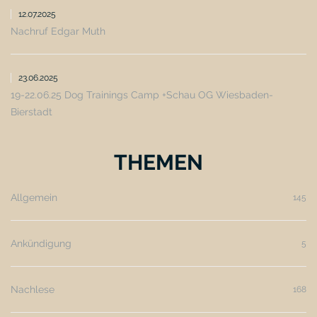
12.07.2025
Nachruf Edgar Muth
23.06.2025
19-22.06.25 Dog Trainings Camp +Schau OG Wiesbaden-
Bierstadt
THEMEN
Allgemein
145
Ankündigung
5
Nachlese
168