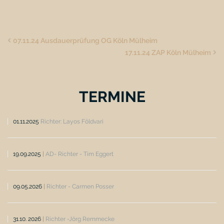
07.11.24 Ausdauerprüfung OG Köln Mülheim
17.11.24 ZAP Köln Mülheim
TERMINE
01.11.2025
Richter: Layos Földvari
19.09.2025
|
AD- Richter - Tim Eggert
09.05.2026
|
Richter - Carmen Posser
31.10. 2026
|
Richter -Jörg Remmecke