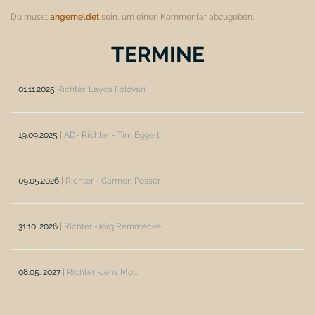
Du musst
angemeldet
sein, um einen Kommentar abzugeben.
TERMINE
01.11.2025
Richter: Layos Földvari
19.09.2025
|
AD- Richter - Tim Eggert
09.05.2026
|
Richter - Carmen Posser
31.10. 2026
|
Richter -Jörg Remmecke
08.05. 2027
|
Richter -Jens Moll