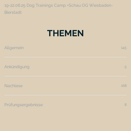
19-22.06.25 Dog Trainings Camp +Schau OG Wiesbaden-
Bierstadt
THEMEN
Allgemein
145
Ankündigung
5
Nachlese
168
Prüfungsergebnisse
8