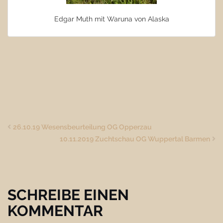
Edgar Muth mit Waruna von Alaska
26.10.19 Wesensbeurteilung OG Opperzau
10.11.2019 Zuchtschau OG Wuppertal Barmen
SCHREIBE EINEN
KOMMENTAR